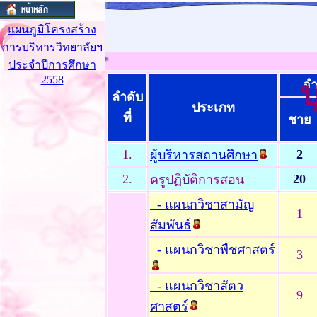
แผนภูมิโครงสร้าง
การบริหารวิทยาลัยฯ
ประจำปีการศึกษา
2558
จำ
ลำดับ
ประเภท
ที่
ชาย
1.
2
ผู้บริหารสถานศึกษา
2.
20
ครูปฏิบัติการสอน
- แผนกวิชาสามัญ
1
สัมพันธ์
- แผนกวิชาพืชศาสตร์
3
- แผนกวิชาสัตว
9
ศาสตร์