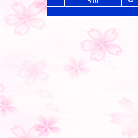
54
รวม